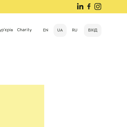
ур'єрів
Charity
EN
UA
RU
ВХІД