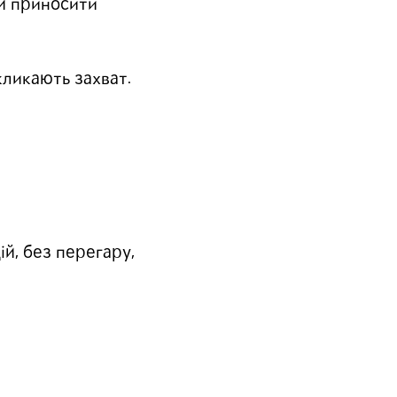
 й приносити
кликають захват.
ій, без перегару,