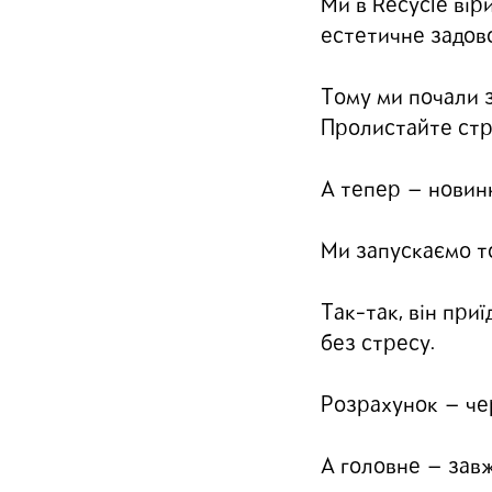
Ми в Recycle вір
естетичне задово
Тому ми почали з
Пролистайте стрі
А тепер — новин
Ми запускаємо то
Так-так, він при
без стресу.
Розрахунок — чер
А головне — зав