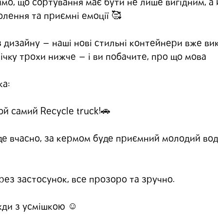
имо, що сортування має бути не лише вигідним, а
лення та приємні емоції 🥰
 дизайну — наші нові стильні контейнери вже ви
чку трохи нижче — і ви побачите, про що мова
ка:
й самий Recycle truck!🚗
їде вчасно, за кермом буде приємний молодий вод
ез застосунок, все прозоро та зручно.
жди з усмішкою ☺️