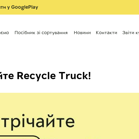
ти у GooglePlay
аємо
Посібник зі сортування
Новини
Контакти
Звіти к
те Recycle Truck!