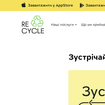
Завантажити у AppStore
Завантажи
Наші послуги
Що ми прийм
Зустрічай