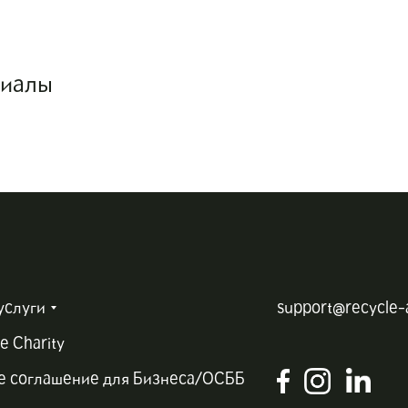
риалы
услуги
support@recycle-
e Charity
е соглашение для Бизнеса/ОСББ