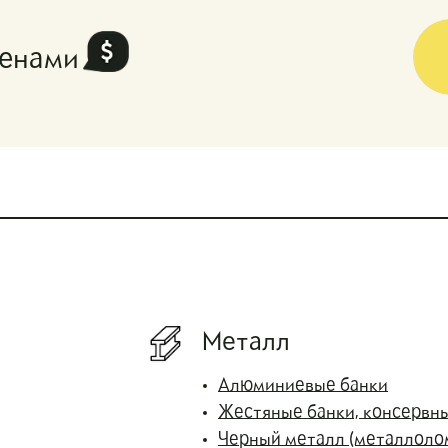
ценами
Металл
Алюминиевые банки
Жестяные банки, консервн
Черный металл (металлоло