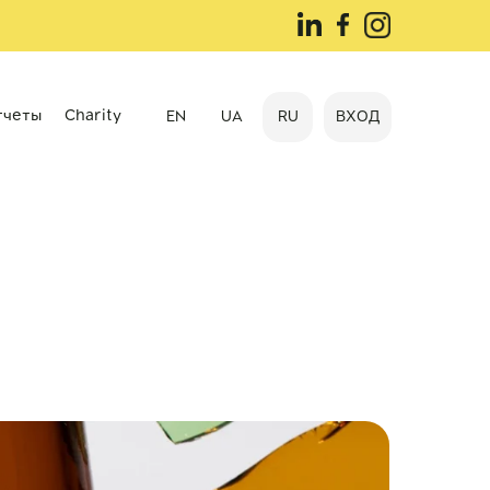
тчеты
Charity
EN
UA
RU
ВХОД