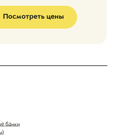
Посмотреть цены
ые банки
м)