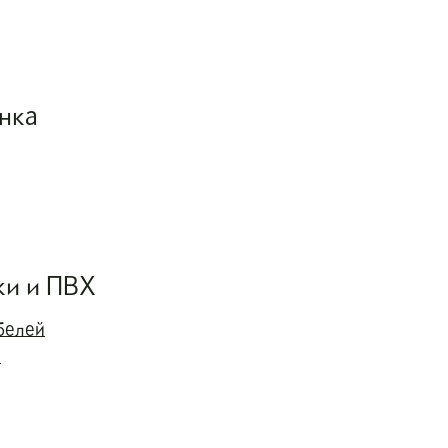
нка
ки и ПВХ
белей
ы