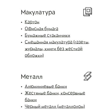
Макулатура
Картон
Офисная бумага
Бумажные стаканчики
Смешанная макулатура (газеты,
журналы, книги без жесткой
обложки)
Металл
Алюминиевые банки
Жестяные банки, консервные
банки
Черный металл (металлолом)