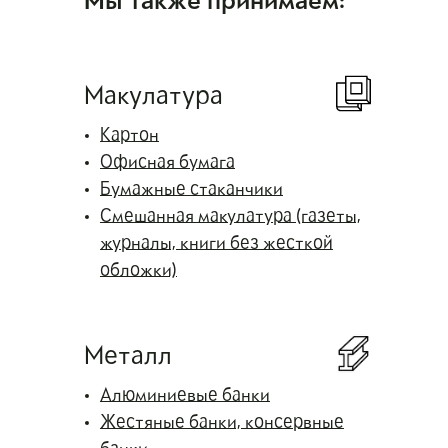
Мы также принимаем:
Макулатура
Картон
Офисная бумага
Бумажные стаканчики
Смешанная макулатура (газеты,
журналы, книги без жесткой
обложки)
Металл
Алюминиевые банки
Жестяные банки, консервные